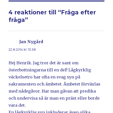
4 reaktioner till “Fråga efter
fråga”
Jan Nygård
skriver:
22.8.2014 kl. 15:38
Hej Henrik. Jag tror det är sant om
österbottningarna till en del! Lågkyrklig
väckelsetro har ofta en svag syn på
sakramenten och ämbetet. Ämbetet förväxlas
med nådegåvor. Har man gåvan att predika
och undervisa så är man en präst eller borde
vara det.
En lågkyrklig syn inkluderar även olika