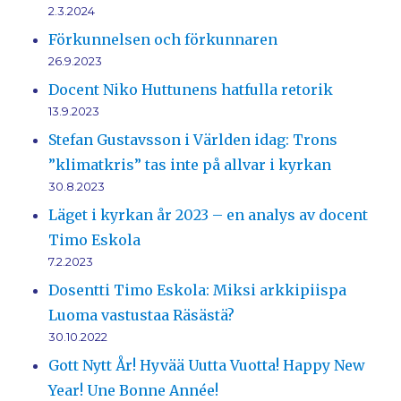
2.3.2024
Förkunnelsen och förkunnaren
26.9.2023
Docent Niko Huttunens hatfulla retorik
13.9.2023
Stefan Gustavsson i Världen idag: Trons
”klimatkris” tas inte på allvar i kyrkan
30.8.2023
Läget i kyrkan år 2023 – en analys av docent
Timo Eskola
7.2.2023
Dosentti Timo Eskola: Miksi arkkipiispa
Luoma vastustaa Räsästä?
30.10.2022
Gott Nytt År! Hyvää Uutta Vuotta! Happy New
Year! Une Bonne Année!