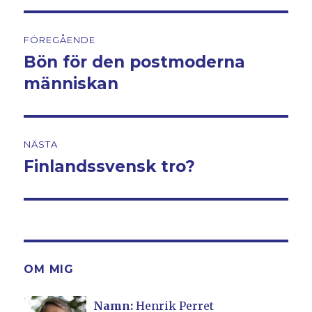
Inläggsnavigering
FÖREGÅENDE
Bön för den postmoderna
Föregående
människan
inlägg:
NÄSTA
Finlandssvensk tro?
Nästa
inlägg:
OM MIG
Namn:
Henrik Perret