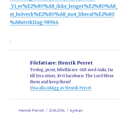
_Vi_er%E2%80%A8_ikke_lenger%E2%80%A8_
et_bolverk%E2%80%A8_mot_liberal%E2%80
%A8utvikling-98964
Författare:
Henrik Perret
Teolog, prost, bibellärare. Gift med Anki, far
till fyra söner, 10+1 barnbarn. The Lord bless
them and keep them!
Visa alla inlägg av Henrik Perret
Författare
Henrik Perret
Postat
21.8.2014
Kategorier
kyrkan