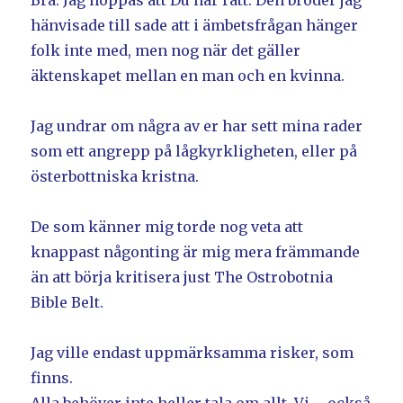
Bra. Jag hoppas att Du har rätt. Den broder jag
hänvisade till sade att i ämbetsfrågan hänger
folk inte med, men nog när det gäller
äktenskapet mellan en man och en kvinna.
Jag undrar om några av er har sett mina rader
som ett angrepp på lågkyrkligheten, eller på
österbottniska kristna.
De som känner mig torde nog veta att
knappast någonting är mig mera främmande
än att börja kritisera just The Ostrobotnia
Bible Belt.
Jag ville endast uppmärksamma risker, som
finns.