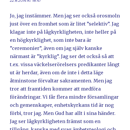
22.8.2014 kl. 18:47
Jo, jag instämmer. Men jag ser också orosmoln
just över en fromhet som är litet ”selektiv”. Jag
klagar inte på lågkyrkligheten, inte heller på
en högkyrklighet, som inte bara är
”ceremonier”, även om jag själv kanske
närmast är ”kyrklig”. Jag ser det också så att
t.ex. vissa väckelserörelsers predikanter långt
ut är herdar, även om de inte i detta läge
åtminstone förvaltar sakramenten. Men jag
tror att framtiden kommer att medföra
förändringar. Vi får flera mindre församlingar
och gemenskaper, enhetskyrkans tid är nog
förbi, tror jag. Men Gud har allt i sina händer.
Jag ser lågkyrkligheten främst som en
tillgång, kanske med svag ämbetsteologi och