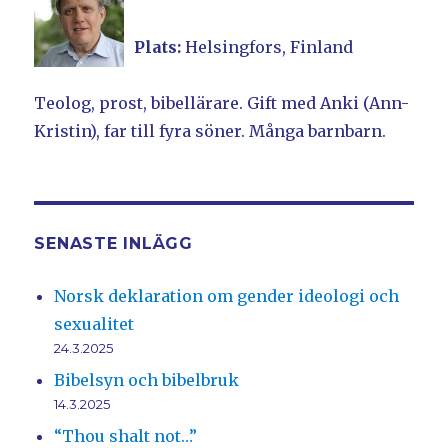
Plats:
Helsingfors, Finland
Teolog, prost, bibellärare. Gift med Anki (Ann-
Kristin), far till fyra söner. Många barnbarn.
SENASTE INLÄGG
Norsk deklaration om gender ideologi och
sexualitet
24.3.2025
Bibelsyn och bibelbruk
14.3.2025
“Thou shalt not…”