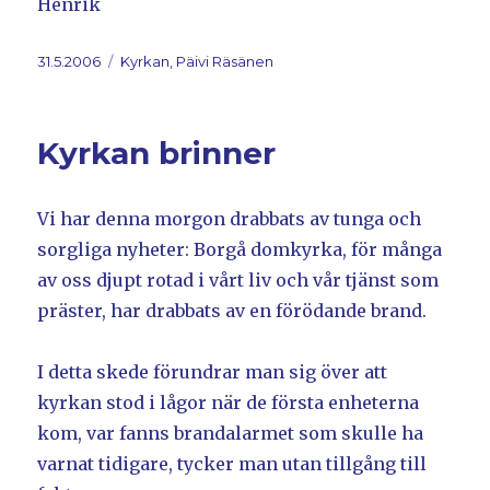
Henrik
Postat
31.5.2006
Kategorier
Kyrkan, Päivi Räsänen
Kyrkan brinner
Vi har denna morgon drabbats av tunga och
sorgliga nyheter: Borgå domkyrka, för många
av oss djupt rotad i vårt liv och vår tjänst som
präster, har drabbats av en förödande brand.
I detta skede förundrar man sig över att
kyrkan stod i lågor när de första enheterna
kom, var fanns brandalarmet som skulle ha
varnat tidigare, tycker man utan tillgång till