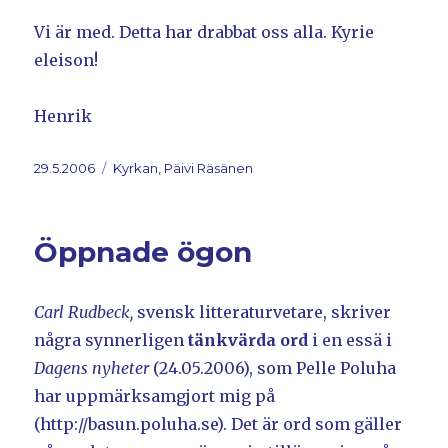
Vi är med. Detta har drabbat oss alla. Kyrie
eleison!
Henrik
Postat
29.5.2006
Kategorier
Kyrkan, Päivi Räsänen
Öppnade ögon
Carl Rudbeck,
svensk litteraturvetare, skriver
några synnerligen
tänkvärda ord
i en essä i
Dagens nyheter
(24.05.2006), som Pelle Poluha
har uppmärksamgjort mig på
(http://basun.poluha.se). Det är ord som gäller