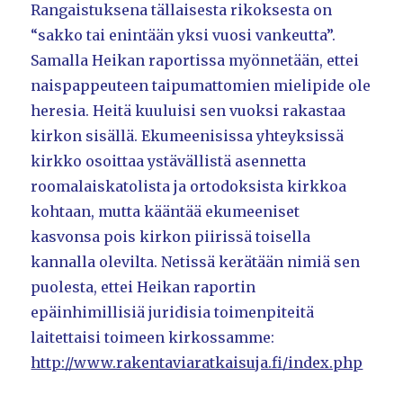
Rangaistuksena tällaisesta rikoksesta on
“sakko tai enintään yksi vuosi vankeutta”.
Samalla Heikan raportissa myönnetään, ettei
naispappeuteen taipumattomien mielipide ole
heresia. Heitä kuuluisi sen vuoksi rakastaa
kirkon sisällä. Ekumeenisissa yhteyksissä
kirkko osoittaa ystävällistä asennetta
roomalaiskatolista ja ortodoksista kirkkoa
kohtaan, mutta kääntää ekumeeniset
kasvonsa pois kirkon piirissä toisella
kannalla olevilta. Netissä kerätään nimiä sen
puolesta, ettei Heikan raportin
epäinhimillisiä juridisia toimenpiteitä
laitettaisi toimeen kirkossamme:
http://www.rakentaviaratkaisuja.fi/index.php