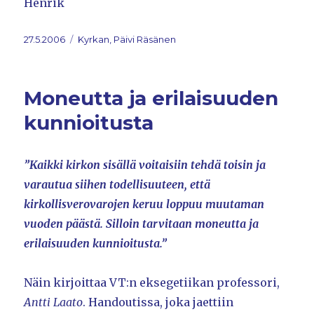
Henrik
Postat
27.5.2006
Kategorier
Kyrkan, Päivi Räsänen
Moneutta ja erilaisuuden
kunnioitusta
”Kaikki kirkon sisällä voitaisiin tehdä toisin ja
varautua siihen todellisuuteen, että
kirkollisverovarojen keruu loppuu muutaman
vuoden päästä. Silloin tarvitaan moneutta ja
erilaisuuden kunnioitusta.”
Näin kirjoittaa VT:n eksegetiikan professori,
Antti Laato
. Handoutissa, joka jaettiin