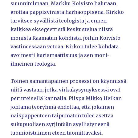
suunnitelmaan: Markku Koivisto halutaan
erottaa pappisvirasta harhaoppisena. Kirkko
tarvitsee syvällistä teologista ja ennen
kaikkea eksegeettistä keskustelua niistä
monista Raamatun kohdista, joihin Koivisto
vastineessaan vetoaa. Kirkon tulee kohdata
avoimesti karismaattisuus ja sen moni-
ilmeinen teologia.
Toinen samantapainen prosessi on käynnissä
niitä vastaan, jotka virkakysymyksessä ovat
perinteisellä kannalla. Piispa Mikko Heikan
johtama työryhmä ehdottaa, että jokainen
naispappeuteen taipumaton tulee asettaa
sukupuolisen syrjintään syyllistyneenä
tuomioistuimen eteen tuomittavaksi.