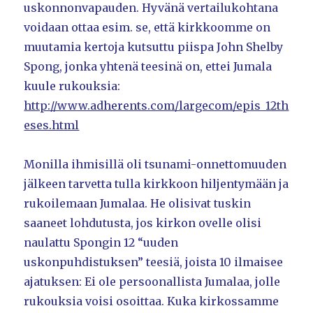
uskonnonvapauden. Hyvänä vertailukohtana
voidaan ottaa esim. se, että kirkkoomme on
muutamia kertoja kutsuttu piispa John Shelby
Spong, jonka yhtenä teesinä on, ettei Jumala
kuule rukouksia:
http://www.adherents.com/largecom/epis_12th
eses.html
Monilla ihmisillä oli tsunami-onnettomuuden
jälkeen tarvetta tulla kirkkoon hiljentymään ja
rukoilemaan Jumalaa. He olisivat tuskin
saaneet lohdutusta, jos kirkon ovelle olisi
naulattu Spongin 12 “uuden
uskonpuhdistuksen” teesiä, joista 10 ilmaisee
ajatuksen: Ei ole persoonallista Jumalaa, jolle
rukouksia voisi osoittaa. Kuka kirkossamme