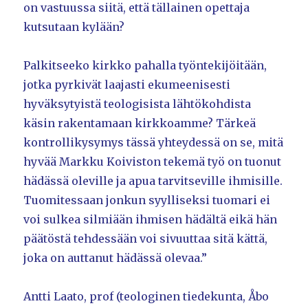
on vastuussa siitä, että tällainen opettaja
kutsutaan kylään?
Palkitseeko kirkko pahalla työntekijöitään,
jotka pyrkivät laajasti ekumeenisesti
hyväksytyistä teologisista lähtökohdista
käsin rakentamaan kirkkoamme? Tärkeä
kontrollikysymys tässä yhteydessä on se, mitä
hyvää Markku Koiviston tekemä työ on tuonut
hädässä oleville ja apua tarvitseville ihmisille.
Tuomitessaan jonkun syylliseksi tuomari ei
voi sulkea silmiään ihmisen hädältä eikä hän
päätöstä tehdessään voi sivuuttaa sitä kättä,
joka on auttanut hädässä olevaa.”
Antti Laato, prof (teologinen tiedekunta, Åbo