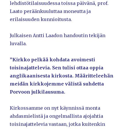
lehdistötilaisuudessa toissa päivänä, prof.
Laato peräänkuuluttaa moneutta ja
erilaisuuden kunnioitusta.
Julkaisen Antti Laadon handoutin tekijän
luvalla.
”Kirkko pelkää kohdata avoimesti
toisinajattelevia. Sen tulisi ottaa oppia
anglikaanisesta kirkosta. Määritteleehän
meidän kirkkojemme välistä suhdetta
Porvoon julkilausuma.
Kirkossamme on nyt käynnissä monta
ahdasmielistä ja ongelmallista ajojahtia
toisinajattelevia vastaan, jotka kuitenkin