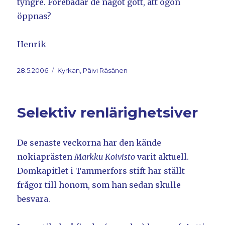
tyngre. Förebådar de något gott, att ögon
öppnas?
Henrik
Postat
28.5.2006
Kategorier
Kyrkan, Päivi Räsänen
Selektiv renlärighetsiver
De senaste veckorna har den kände
nokiaprästen
Markku Koivisto
varit aktuell.
Domkapitlet i Tammerfors stift har ställt
frågor till honom, som han sedan skulle
besvara.