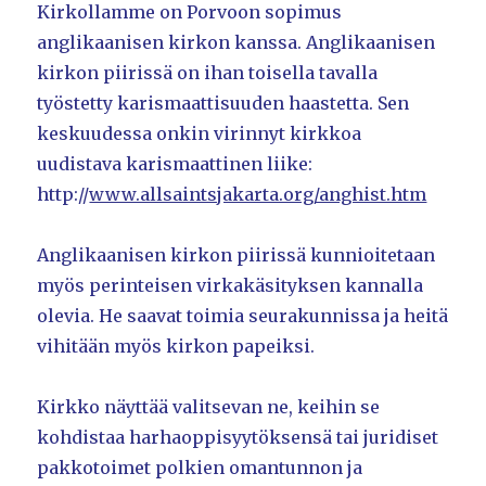
Kirkollamme on Porvoon sopimus
anglikaanisen kirkon kanssa. Anglikaanisen
kirkon piirissä on ihan toisella tavalla
työstetty karismaattisuuden haastetta. Sen
keskuudessa onkin virinnyt kirkkoa
uudistava karismaattinen liike:
http://
www.allsaintsjakarta.org/anghist.htm
Anglikaanisen kirkon piirissä kunnioitetaan
myös perinteisen virkakäsityksen kannalla
olevia. He saavat toimia seurakunnissa ja heitä
vihitään myös kirkon papeiksi.
Kirkko näyttää valitsevan ne, keihin se
kohdistaa harhaoppisyytöksensä tai juridiset
pakkotoimet polkien omantunnon ja