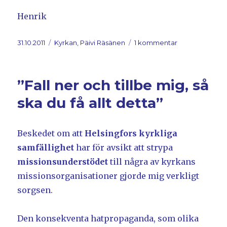
Henrik
Postat
31.10.2011
Kategorier
Kyrkan, Päivi Räsänen
1 kommentar
till
Ordet
och
Rösten
”Fall ner och tillbe mig, så
ska du få allt detta”
Beskedet om att
Helsingfors kyrkliga
samfällighet
har för avsikt att strypa
missionsunderstödet
till några av kyrkans
missionsorganisationer gjorde mig verkligt
sorgsen.
Den konsekventa hatpropaganda, som olika