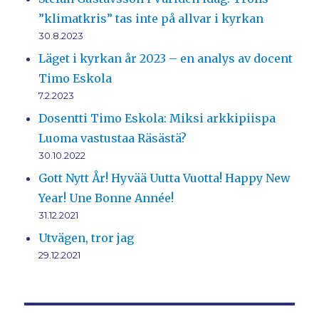
”klimatkris” tas inte på allvar i kyrkan
30.8.2023
Läget i kyrkan år 2023 – en analys av docent
Timo Eskola
7.2.2023
Dosentti Timo Eskola: Miksi arkkipiispa
Luoma vastustaa Räsästä?
30.10.2022
Gott Nytt År! Hyvää Uutta Vuotta! Happy New
Year! Une Bonne Année!
31.12.2021
Utvägen, tror jag
29.12.2021