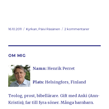
Postat
16.10.2011
Kategorier
Kyrkan, Päivi Räsänen
2 kommentarer
till
”Fall
ner
och
tillbe
mig,
OM MIG
så
ska
Namn:
Henrik Perret
du
få
allt
Plats:
Helsingfors, Finland
detta”
Teolog, prost, bibellärare. Gift med Anki (Ann-
Kristin), far till fyra söner. Många barnbarn.