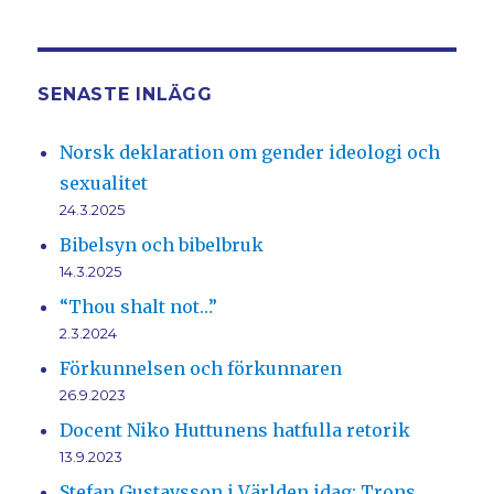
SENASTE INLÄGG
Norsk deklaration om gender ideologi och
sexualitet
24.3.2025
Bibelsyn och bibelbruk
14.3.2025
“Thou shalt not…”
2.3.2024
Förkunnelsen och förkunnaren
26.9.2023
Docent Niko Huttunens hatfulla retorik
13.9.2023
Stefan Gustavsson i Världen idag: Trons