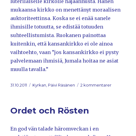
luterilaiselle kirkolle hajaannusta. Hänen
mukaansa kirkko on menettänyt moraalisen
auktoriteettinsa. Koska se ei enää sanele
ihmisille totuutta, se edistää totuuden
suhteellistumista. Ruokanen painottaa
kuitenkin, että kansankirkko ei ole ainoa
vaihtoehto, vaan ”jos kansankirkko ei pysty
palvelemaan ihmisiä, Jumala hoitaa ne asiat
muulla tavalla.”
Postat
31.10.2011
Kategorier
Kyrkan, Päivi Räsänen
2 kommentarer
till
”Om
dessa
tiger,
Ordet och Rösten
ska
stenarna
ropa”
En god vän talade häromveckan i en