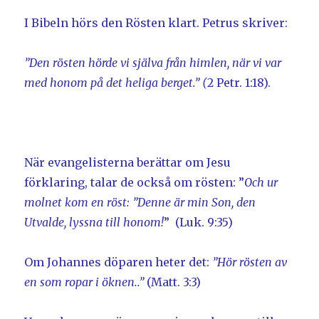
I Bibeln hörs den Rösten klart. Petrus skriver:
”Den rösten hörde vi själva från himlen, när vi var
med honom på det heliga berget.” (
2 Petr. 1:18).
När evangelisterna berättar om Jesu
förklaring, talar de också om rösten: ”
Och ur
molnet kom en röst: ”Denne är min Son, den
Utvalde, lyssna till honom!
” (Luk. 9:35)
Om Johannes döparen heter det:
”Hör rösten av
en som ropar i öknen..”
(Matt. 3:3)