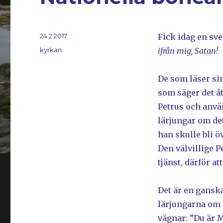
Postat
24.2.2017
Fick idag en sv
Kategorier
kyrkan
ifrån mig, Satan!
De som läser sin 
som säger det å
Petrus och anvä
lärjungar om de
han skulle bli ö
Den välvillige P
tjänst, därför at
Det är en gans
lärjungarna om 
vägnar: ”Du är M