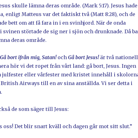
esus skulle lämna deras område. (Mark 5:17). Jesus hade
, enligt Matteus var det faktiskt två (Matt 8:28), och de
e bett om att få fara in i en svinhjord. När de onda
 i svinen störtade de sig ner i sjön och drunknade. Då b
ämna deras område.
Gå bort ifrån mig, Satan!
och
Gå bort Jesus!
är två nationel
mera hör vi det ropet från vårt land: gå bort, Jesus. Ingen
julfester eller vårfester med kristet innehåll i skolorn
British Airways till en av sina anställda. Vi ser detta i
.
kså de som säger till Jesus:
 oss! Det blir snart kväll och dagen går mot sitt slut.”