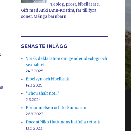
Teolog, prost, bibellärare.
Gift med Anki (Ann-Kristin), far till fyra
söner. Många barnbarn.
SENASTE INLÄGG
s
Norsk deklaration om gender ideologi och
sexualitet
24.3.2025
.
Bibelsyn och bibelbruk
14.3.2025
ns
“Thou shalt not…”
2.3.2024
Förkunnelsen och förkunnaren
26.9.2023
Docent Niko Huttunens hatfulla retorik
13.9.2023