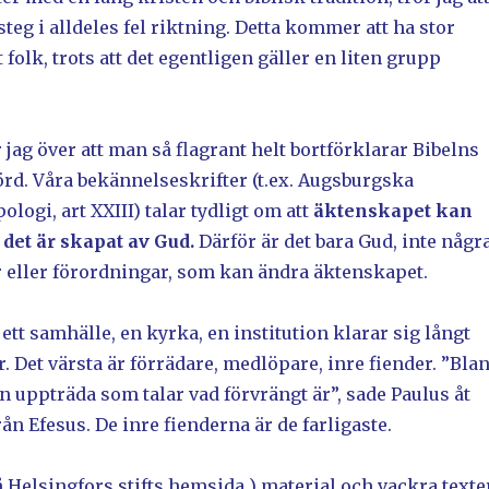
t steg i alldeles fel riktning. Detta kommer att ha stor
 folk, trots att det egentligen gäller en liten grupp
jag över att man så flagrant helt bortförklarar Bibelns
örd. Våra bekännelseskrifter (t.ex. Augsburgska
logi, art XXIII) talar tydligt om att
äktenskapet kan
 det är skapat av Gud.
Därför är det bara Gud, inte någr
 eller förordningar, som kan ändra äktenskapet.
 ett samhälle, en kyrka, en institution klarar sig långt
r. Det värsta är förrädare, medlöpare, inre fiender. ”Bla
n uppträda som talar vad förvrängt är”, sade Paulus åt
ån Efesus. De inre fienderna är de farligaste.
på Helsingfors stifts hemsida ) material och vackra texte