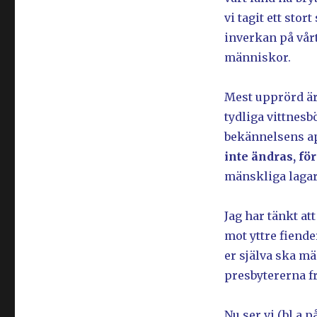
vi tagit ett stor
inverkan på vårt
människor.
Mest upprörd är 
tydliga vittnesb
bekännelsens apo
inte ändras, för
mänskliga lagar
Jag har tänkt att
mot yttre fiende
er själva ska mä
presbytererna fr
Nu ser vi (bl.a 