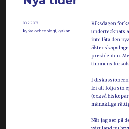
Nya tider
Postat
18.2.2017
Riksdagen förka
Kategorier
kyrka och teologi
,
kyrkan
undertecknats a
inte låta den ny
äktenskapslagen
presidenten. Me
timmens försök
I diskussionerna
fri att följa s
(också biskopars
mänskliga rätti
När jag ser på d
vårt land nu bry