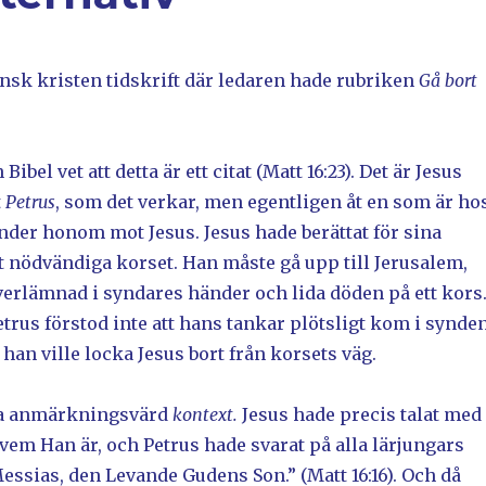
ensk kristen tidskrift där ledaren hade rubriken
Gå bort
Bibel vet att detta är ett citat (Matt 16:23). Det är Jesus
t
Petrus
, som det verkar, men egentligen åt en som är ho
nder honom mot Jesus. Jesus hade berättat för sina
t nödvändiga korset. Han måste gå upp till Jerusalem,
verlämnad i syndares händer och lida döden på ett kors
etrus förstod inte att hans tankar plötsligt kom i synde
t han ville locka Jesus bort från korsets väg.
ka anmärkningsvärd
kontext.
Jesus hade precis talat med
vem Han är, och Petrus hade svarat på alla lärjungars
essias, den Levande Gudens Son.” (Matt 16:16). Och då