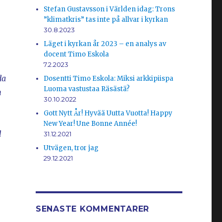
Stefan Gustavsson i Världen idag: Trons
”klimatkris” tas inte på allvar i kyrkan
30.8.2023
Läget i kyrkan år 2023 – en analys av
docent Timo Eskola
7.2.2023
da
Dosentti Timo Eskola: Miksi arkkipiispa
Luoma vastustaa Räsästä?
n
30.10.2022
Gott Nytt År! Hyvää Uutta Vuotta! Happy
New Year! Une Bonne Année!
d
31.12.2021
Utvägen, tror jag
29.12.2021
SENASTE KOMMENTARER