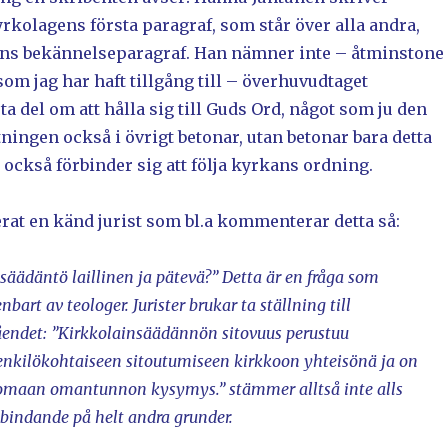
rkolagens första paragraf, som står över alla andra,
ns bekännelseparagraf. Han nämner inte – åtminstone
 som jag har haft tillgång till – överhuvudtaget
sta del om att hålla sig till Guds Ord, något som ju den
tningen också i övrigt betonar, utan betonar bara detta
 också förbinder sig att följa kyrkans ordning.
rat en känd jurist som bl.a kommenterar detta så:
säädäntö laillinen ja pätevä?” Detta är en fråga som
bart av teologer. Jurister brukar ta ställning till
åendet: ”Kirkkolainsäädännön sitovuus perustuu
nkilökohtaiseen sitoutumiseen kirkkoon yhteisönä ja on
omaan omantunnon kysymys.” stämmer alltså inte alls
 bindande på helt andra grunder.