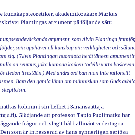
de kunskapsteoretiker, akademiforskare Markus
kriver Plantingas argument på följande sätt:
et uppseendeväckande argument, som Alvin Plantinga framför,
följder, som upphäver all kunskap om verkligheten och sålun
om sig. (”Alvin Plantingan huomiota herättäneen argumenti
illa on seuraus, joka kumoaa kaiken todellisuutta koskevan
ös tiedon itsestään.) Med andra ord kan man inte rationellt
ismen. Bara den gamla läran om människan som Guds avbil
 skepticism.”
matkas kolumn i sin helhet i Sanansaattaja
aja.fi). Glädjande att professor Tapio Puolimatka har
äggande frågor och slagit hål i allmänt vedertagna
. Den som är intresserad av hans synnerligen seriösa