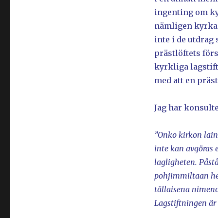
ingenting om ky
nämligen kyrka
inte i de utdrag
prästlöftets för
kyrkliga lagstif
med att en präst
Jag har konsulte
”Onko kirkon lain
inte kan avgöras en
lagligheten. Påst
pohjimmiltaan he
tällaisena nimen
Lagstiftningen är