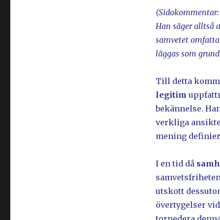
(Sidokommentar:
Han säger alltså 
samvetet omfattar
läggas som grund 
Till detta komm
legitim
uppfattn
bekännelse. Han
verkliga ansikt
mening definier
I en tid då
samh
samvetsfriheten
utskott dessutom
övertygelser vi
torpedera denna