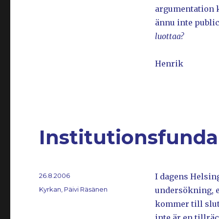
argumentation k
ännu inte publ
luottaa?
Henrik
Institutionsfund
Postat
26.8.2006
I dagens Helsin
Kategorier
Kyrkan, Päivi Räsänen
undersökning, e
kommer till slut
inte är en tillr