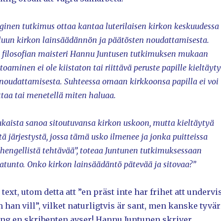
ginen tutkimus ottaa kantaa luterilaisen kirkon keskuudessa
luun kirkon lainsäädännön ja päätösten noudattamisesta.
, filosofian maisteri Hannu Juntusen tutkimuksen mukaan
aminen ei ole kiistaton tai riittävä peruste papille kieltäyt
noudattamisesta. Suhteessa omaan kirkkoonsa papilla ei voi
ttaa tai menetellä miten haluaa.
aista sanoa sitoutuvansa kirkon uskoon, mutta kieltäytyä
ä järjestystä, jossa tämä usko ilmenee ja jonka puitteissa
hengellistä tehtävää”, toteaa Juntunen tutkimuksessaan
atunto. Onko kirkon lainsäädäntö pätevää ja sitovaa?”
ext, utom detta att ”en präst inte har frihet att undervi
 han vill”, vilket naturligtvis är sant, men kanske tyvär
ng en skribenten avser! Hannu Juntunen skriver