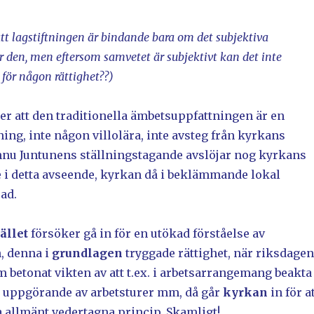
att lagstiftningen är bindande bara om det subjektiva
 den, men eftersom samvetet är subjektivt kan det inte
för någon rättighet??)
er att den traditionella ämbetsuppfattningen är en
ing, inte någon villolära, inte avsteg från kyrkans
nu Juntunens ställningstagande avslöjar nog kyrkans
e i detta avseende, kyrkan då i beklämmande lokal
ad.
ället
försöker gå in för en utökad förståelse av
, denna i
grundlagen
tryggade rättighet, när riksdage
 betonat vikten av att t.ex. i arbetsarrangemang beakta
d uppgörande av arbetsturer mm, då går
kyrkan
in för a
 allmänt vedertagna princip. Skamligt!