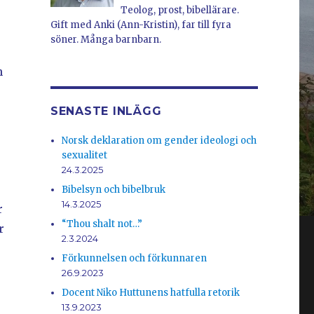
Teolog, prost, bibellärare.
Gift med Anki (Ann-Kristin), far till fyra
söner. Många barnbarn.
n
SENASTE INLÄGG
Norsk deklaration om gender ideologi och
sexualitet
24.3.2025
Bibelsyn och bibelbruk
14.3.2025
r
“Thou shalt not…”
r
2.3.2024
Förkunnelsen och förkunnaren
26.9.2023
Docent Niko Huttunens hatfulla retorik
13.9.2023