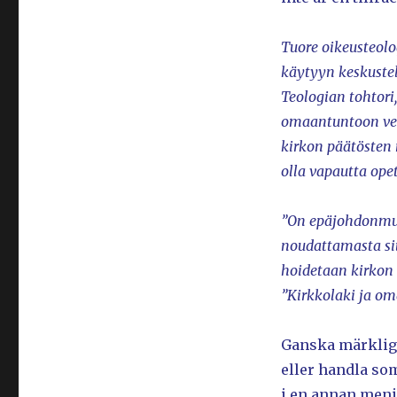
Tuore oikeusteolo
käytyyn keskuste
Teologian tohtori
omaantuntoon veto
kirkon päätösten 
olla vapautta ope
”On epäjohdonmuk
noudattamasta sit
hoidetaan kirkon 
”Kirkkolaki ja om
Ganska märklig t
eller handla som
i en annan meni