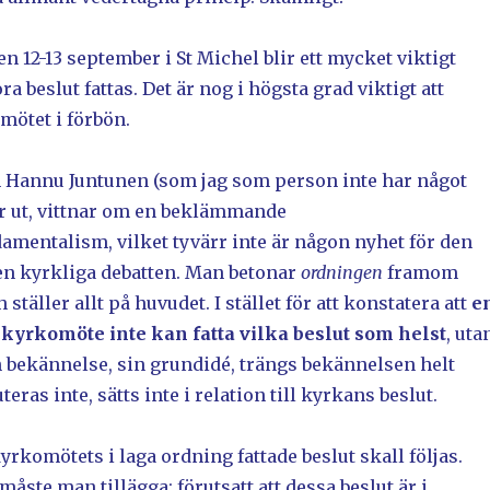
 12-13 september i St Michel blir ett mycket viktigt
a beslut fattas. Det är nog i högsta grad viktigt att
ötet i förbön.
 Hannu Juntunen (som jag som person inte har något
år ut, vittnar om en beklämmande
amentalism, vilket tyvärr inte är någon nyhet för den
en kyrkliga debatten. Man betonar
ordningen
framom
täller allt på huvudet. I stället för att konstatera att
e
kyrkomöte inte kan fatta vilka beslut som helst
, uta
n bekännelse, sin grundidé, trängs bekännelsen helt
ras inte, sätts inte i relation till kyrkans beslut.
kyrkomötets i laga ordning fattade beslut skall följas.
måste man tillägga: förutsatt att dessa beslut är i