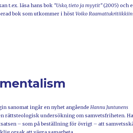
an t.ex. läsa hans bok
”Usko, tieto ja myytit”
(2005) och 
icerad bok som utkommer i höst
Voiko Raamattukritiikkiin
amentalism
gin sanomat ingår en nyhet angående
Hannu Juntunens
n rättsteologisk undersökning om samvetsfriheten. H
satsen – som på beställning för övrigt – att samvetssk
äcklig orsak att vägra samarbeta.