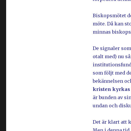
Biskopsmötet den
möte. Då kan stor
minnas biskopsm
De signaler som
otalt med) nu s
institutionsfund
som följt med d
bekännelsen och s
kristen kyrkas 
är bunden av si
undan och diskute
Det är klart att 
Men i denna tid 