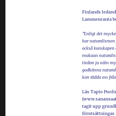
Finlands ledan
Lammenranta bes
”Enligt det myck
har naturalismen 
också kunskapen 
mukaan naturalism
tiedon ja näin my
godkänna natural
kan rädda oss från
Läs Tapio Puoli
(www.sanansaatt
tagit upp grundl
förutsättningar