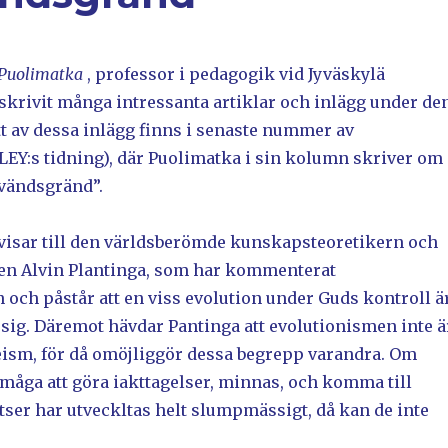
 Puolimatka
, professor i pedagogik vid Jyväskylä
 skrivit många intressanta artiklar och inlägg under de
tt av dessa inlägg finns i senaste nummer av
SLEY:s tidning), där Puolimatka i sin kolumn skriver om
vändsgränd”.
isar till den världsberömde kunskapsteoretikern och
fen Alvin Plantinga, som har kommenterat
 och påstår att en viss evolution under Guds kontroll ä
 sig. Däremot hävdar Pantinga att evolutionismen inte ä
eism, för då omöjliggör dessa begrepp varandra. Om
åga att göra iakttagelser, minnas, och komma till
tser har utveckltas helt slumpmässigt, då kan de inte