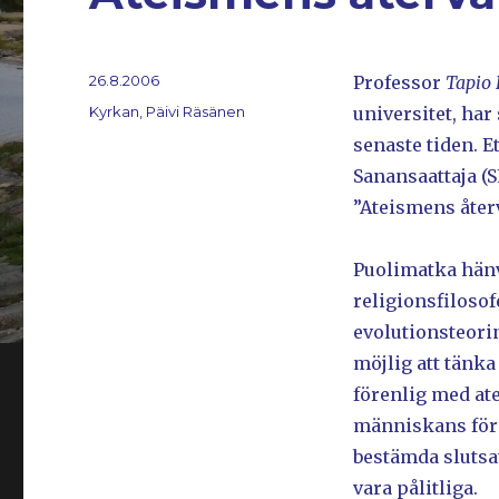
Postat
26.8.2006
Professor
Tapio
Kategorier
Kyrkan, Päivi Räsänen
universitet, har
senaste tiden. E
Sanansaattaja (
”Ateismens åter
Puolimatka hänv
religionsfiloso
evolutionsteorin
möjlig att tänka
förenlig med at
människans förm
bestämda slutsa
vara pålitliga.