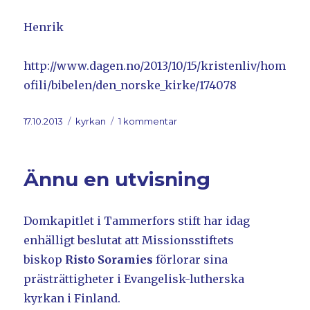
Henrik
http://www.dagen.no/2013/10/15/kristenliv/hom
ofili/bibelen/den_norske_kirke/174078
Postat
17.10.2013
Kategorier
kyrkan
1 kommentar
till
”Menneskers
livshistorier
brukes
Ännu en utvisning
til
å
overprøve
Domkapitlet i Tammerfors stift har idag
klare
skriftord”
enhälligt beslutat att Missionsstiftets
biskop
Risto Soramies
förlorar sina
prästrättigheter i Evangelisk-lutherska
kyrkan i Finland.