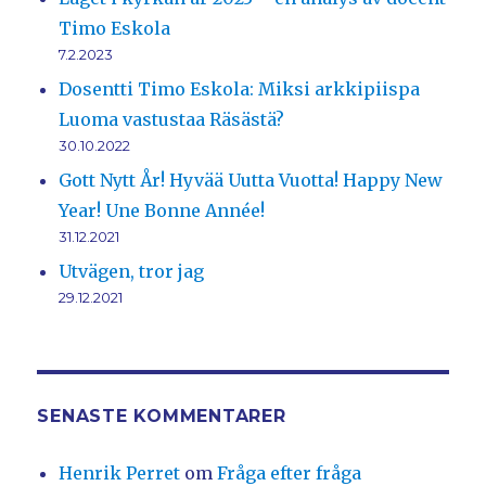
Timo Eskola
7.2.2023
Dosentti Timo Eskola: Miksi arkkipiispa
Luoma vastustaa Räsästä?
30.10.2022
Gott Nytt År! Hyvää Uutta Vuotta! Happy New
Year! Une Bonne Année!
31.12.2021
Utvägen, tror jag
29.12.2021
SENASTE KOMMENTARER
Henrik Perret
om
Fråga efter fråga