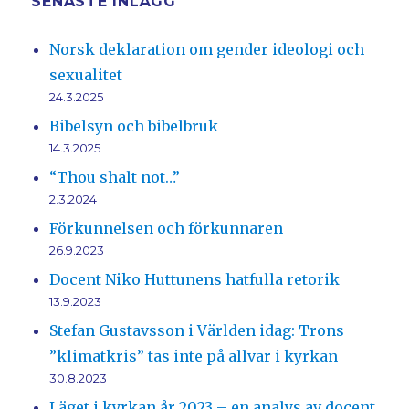
SENASTE INLÄGG
Norsk deklaration om gender ideologi och
sexualitet
24.3.2025
Bibelsyn och bibelbruk
14.3.2025
“Thou shalt not…”
2.3.2024
Förkunnelsen och förkunnaren
26.9.2023
Docent Niko Huttunens hatfulla retorik
13.9.2023
Stefan Gustavsson i Världen idag: Trons
”klimatkris” tas inte på allvar i kyrkan
30.8.2023
Läget i kyrkan år 2023 – en analys av docent