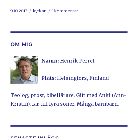
Postat
9.10.2013
Kategorier
kyrkan
1 kommentar
till
Ännu
en
utvisning
OM MIG
Namn:
Henrik Perret
Plats:
Helsingfors, Finland
Teolog, prost, bibellärare. Gift med Anki (Ann-
Kristin), far till fyra söner. Många barnbarn.