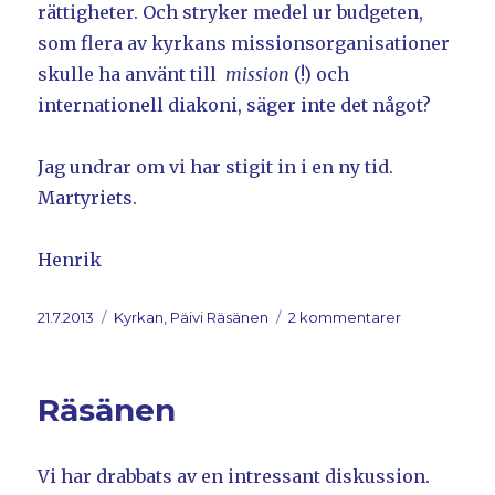
rättigheter. Och stryker medel ur budgeten,
som flera av kyrkans missionsorganisationer
skulle ha använt till
mission
(!) och
internationell diakoni, säger inte det något?
Jag undrar om vi har stigit in i en ny tid.
Martyriets.
Henrik
Postat
21.7.2013
Kategorier
Kyrkan, Päivi Räsänen
2 kommentarer
till
Tidens
tecken
Räsänen
Vi har drabbats av en intressant diskussion.