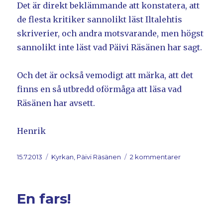
Det är direkt beklämmande att konstatera, att
de flesta kritiker sannolikt läst Iltalehtis
skriverier, och andra motsvarande, men högst
sannolikt inte läst vad Päivi Räsänen har sagt.
Och det är också vemodigt att märka, att det
finns en så utbredd oförmåga att läsa vad
Räsänen har avsett.
Henrik
Postat
15.7.2013
Kategorier
Kyrkan, Päivi Räsänen
2 kommentarer
till
Räsänen
En fars!