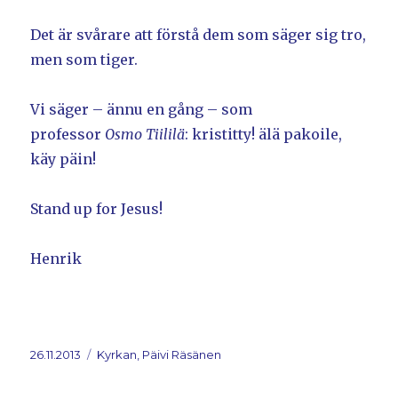
Det är svårare att förstå dem som säger sig tro,
men som tiger.
Vi säger – ännu en gång – som
professor
Osmo Tiililä
: kristitty! älä pakoile,
käy päin!
Stand up for Jesus!
Henrik
Postat
26.11.2013
Kategorier
Kyrkan, Päivi Räsänen