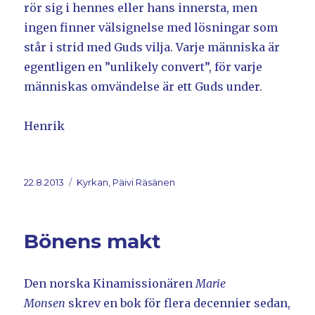
rör sig i hennes eller hans innersta, men
ingen finner välsignelse med lösningar som
står i strid med Guds vilja. Varje människa är
egentligen en ”unlikely convert”, för varje
människas omvändelse är ett Guds under.
Henrik
Postat
22.8.2013
Kategorier
Kyrkan, Päivi Räsänen
Bönens makt
Den norska Kinamissionären
Marie
Monsen
skrev en bok för flera decennier sedan,