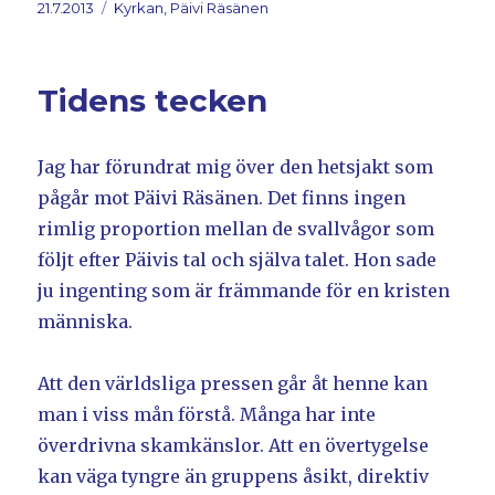
Postat
21.7.2013
Kategorier
Kyrkan, Päivi Räsänen
Tidens tecken
Jag har förundrat mig över den hetsjakt som
pågår mot Päivi Räsänen. Det finns ingen
rimlig proportion mellan de svallvågor som
följt efter Päivis tal och själva talet. Hon sade
ju ingenting som är främmande för en kristen
människa.
Att den världsliga pressen går åt henne kan
man i viss mån förstå. Många har inte
överdrivna skamkänslor. Att en övertygelse
kan väga tyngre än gruppens åsikt, direktiv