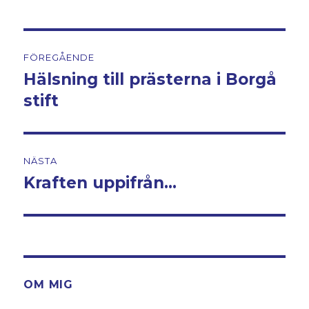
Inläggsnavigering
FÖREGÅENDE
Hälsning till prästerna i Borgå
Föregående
stift
inlägg:
NÄSTA
Kraften uppifrån…
Nästa
inlägg:
OM MIG