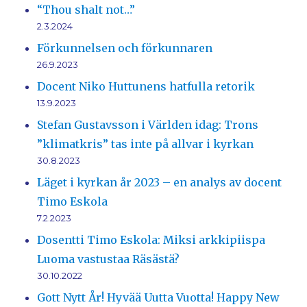
“Thou shalt not…”
2.3.2024
Förkunnelsen och förkunnaren
26.9.2023
Docent Niko Huttunens hatfulla retorik
13.9.2023
Stefan Gustavsson i Världen idag: Trons
”klimatkris” tas inte på allvar i kyrkan
30.8.2023
Läget i kyrkan år 2023 – en analys av docent
Timo Eskola
7.2.2023
Dosentti Timo Eskola: Miksi arkkipiispa
Luoma vastustaa Räsästä?
30.10.2022
Gott Nytt År! Hyvää Uutta Vuotta! Happy New