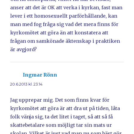
anser att det är OK att verka i kyrkan, fast man
lever i ett homosexuellt parförhållande, kan
man med fog fråga sig vad det mera finns för
kyrkomötet att göra än att konstatera att
frågan om samkönade äktenskap i praktiken
är avgjord?
Ingmar Rönn
skriver:
20.6.2013 kl. 23:14
Jag upprepar mig. Det som finns kvar för
kyrkomötet att göra är att dra ut på tiden, låta
folk vänja sig, ta det litet i taget, så att så få
skattebetalare som möjligt tar sin mats ur
skolan. Vilket är just vad man nu som bäst gör.