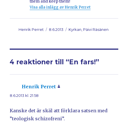
them and keep them!
Visa alla inlägg av Henrik Perret
Författare
Henrik Perret
Postat
8.6.2013
Kategorier
Kyrkan, Päivi Räsänen
4 reaktioner till “En fars!”
Henrik Perret
skriver:
8.6.2013 kl. 21:58
Kanske det är skäl att förklara satsen med
”teologisk schizofreni”.