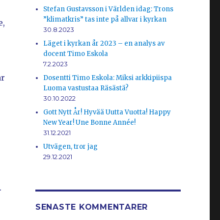
Stefan Gustavsson i Världen idag: Trons
”klimatkris” tas inte på allvar i kyrkan
e,
30.8.2023
Läget i kyrkan år 2023 – en analys av
docent Timo Eskola
7.2.2023
r
Dosentti Timo Eskola: Miksi arkkipiispa
Luoma vastustaa Räsästä?
30.10.2022
Gott Nytt År! Hyvää Uutta Vuotta! Happy
New Year! Une Bonne Année!
31.12.2021
Utvägen, tror jag
29.12.2021
.
SENASTE KOMMENTARER