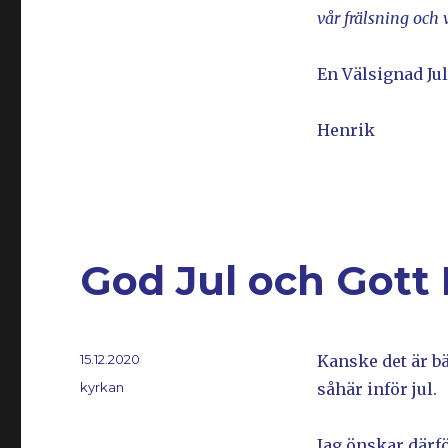
vår frälsning och 
En Välsignad Jul
Henrik
God Jul och Gott 
Postat
15.12.2020
Kanske det är bä
Kategorier
kyrkan
såhär inför jul.
Jag önskar därfö