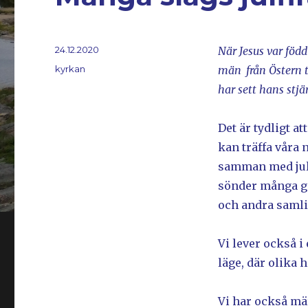
Postat
24.12.2020
När Jesus var född
Kategorier
kyrkan
män
från Östern 
har sett hans stjä
Det är tydligt att
kan träffa våra 
samman med julfi
sönder många ge
och andra samli
Vi lever också i
läge, där olika 
Vi har också mä