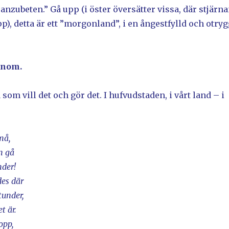
zubeten.” Gå upp (i öster översätter vissa, där stjärn
p), detta är ett ”morgonland”, i en ångestfylld och otryg
honom.
som vill det och gör det. I hufvudstaden, i vårt land – i
må,
an gå
nder!
es där
tunder,
t är.
opp,