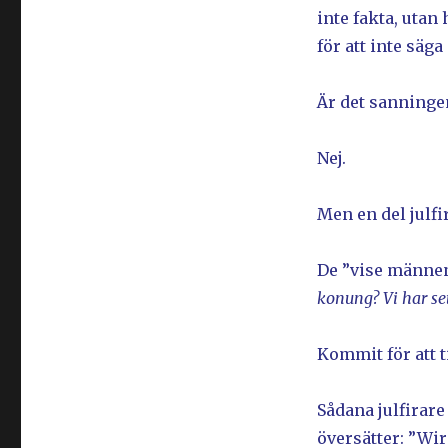
inte fakta, utan
för att inte säga
Är det sanninge
Nej.
Men en del julf
De ”vise männen
konung? Vi har se
Kommit för att 
Sådana julfirare
översätter: ”Wi