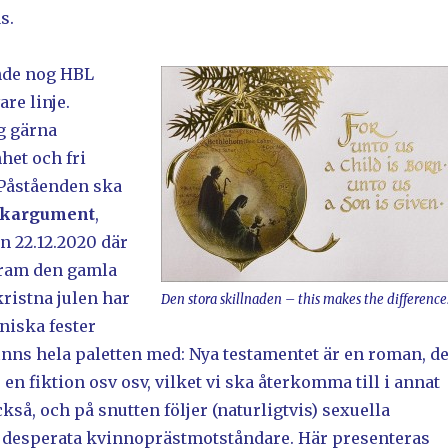
s.
unde nog HBL
are linje.
ag gärna
het och fri
 Påståenden ska
akargument
,
en 22.12.2020 där
fram den gamla
kristna julen har
Den stora skillnaden – this makes the difference
dniska fester
finns hela paletten med: Nya testamentet är en roman, d
 en fiktion osv osv, vilket vi ska återkomma till i annat
å, och på snutten följer (naturligtvis) sexuella
 desperata kvinnoprästmotståndare. Här presenteras