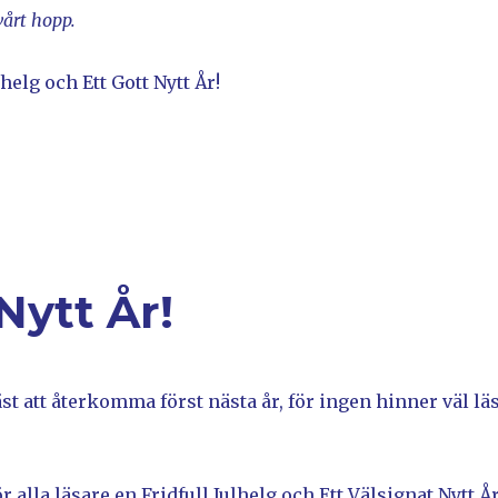
vårt hopp.
helg och Ett Gott Nytt År!
Nytt År!
st att återkomma först nästa år, för ingen hinner väl lä
r alla läsare en Fridfull Julhelg och Ett Välsignat Nytt Å