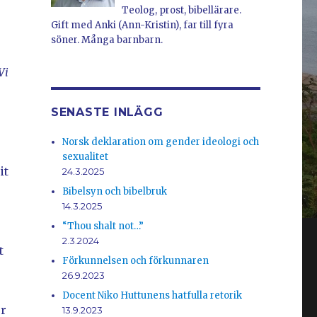
Teolog, prost, bibellärare.
Gift med Anki (Ann-Kristin), far till fyra
söner. Många barnbarn.
Vi
SENASTE INLÄGG
Norsk deklaration om gender ideologi och
sexualitet
it
24.3.2025
Bibelsyn och bibelbruk
14.3.2025
“Thou shalt not…”
2.3.2024
t
Förkunnelsen och förkunnaren
26.9.2023
Docent Niko Huttunens hatfulla retorik
er
13.9.2023