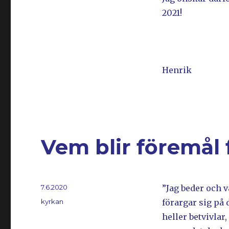
2021!
Henrik
Vem blir föremål 
Postat
7.6.2020
”Jag beder och v
Kategorier
kyrkan
förargar sig på d
heller betvivlar