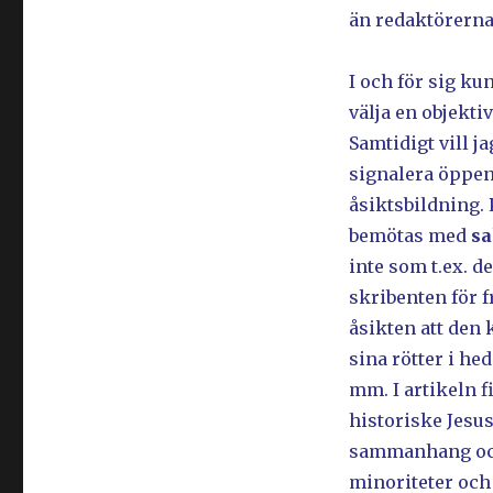
än redaktörerna
I och för sig k
välja en objektiv
Samtidigt vill j
signalera öppen
åsiktsbildning.
bemötas med
s
inte som t.ex. d
skribenten för 
åsikten att den 
sina rötter i he
mm. I artikeln 
historiske Jesus
sammanhang ocks
minoriteter och