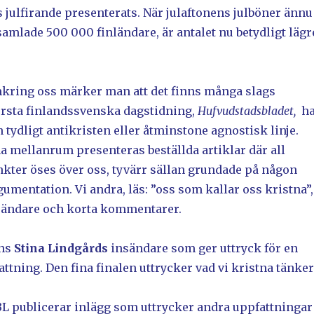
 julfirande presenterats. När julaftonens julböner ännu
samlade 500 000 finländare, är antalet nu betydligt lägr
kring oss märker man att det finns många slags
törsta finlandssvenska dagstidning,
Hufvudstadsbladet,
ha
en tydligt antikristen eller åtminstone agnostisk linje.
 mellanrum presenteras beställda artiklar där all
kter öses över oss, tyvärr sällan grundade på någon
gumentation. Vi andra, läs: ”oss som kallar oss kristna”,
insändare och korta kommentarer.
nns
Stina Lindgårds
insändare som ger uttryck för en
ttning. Den fina finalen uttrycker vad vi kristna tänker
BL publicerar inlägg som uttrycker andra uppfattningar