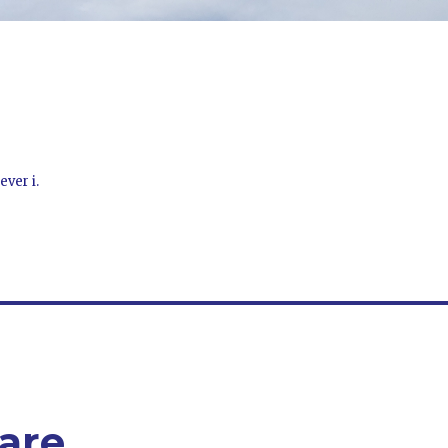
ever i.
rare