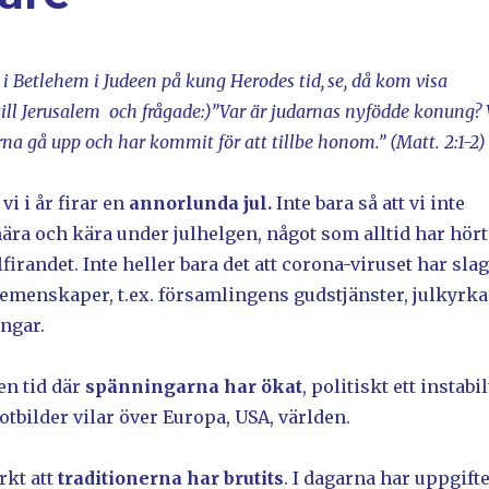
 i Betlehem i Judeen på kung Herodes tid,
se, då kom visa
till Jerusalem och frågade:)
”Var är judarnas nyfödde konung? 
rna gå upp och har kommit för att tillbe honom.” (Matt. 2:1-2)
 vi i år firar en
annorlunda jul.
Inte bara så att vi inte
nära och kära under julhelgen, något som alltid har hört
randet. Inte heller bara det att corona-viruset har slag
menskaper, t.ex. församlingens gudstjänster, julkyrka
ngar.
 en tid där
spänningarna har ökat
, politiskt ett instabil
hotbilder vilar över Europa, USA, världen.
rkt att
traditionerna har brutits
. I dagarna har uppgift