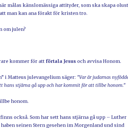
 här målas känslomässiga attityder, som ska skapa olus
 att man kan ana förakt för kristen tro.
n om julen?
irare kommer för att
förtala Jesus
och avvisa Honom.
” i Matteus julevangelium säger:
”Var är judarnas nyfödd
tt hans stjärna gå upp och har kommit för att tillbe honom.”
tillbe honom.
 finns också. Som har sett hans stjärna gå upp – Luther
r haben seinen Stern gesehen im Morgenland und sind