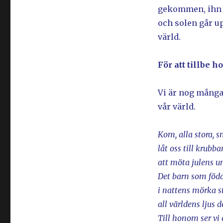
gekommen, ihn an
och solen går up
värld.
För att tillbe 
Vi är nog många 
vår värld.
Kom, alla stora, s
låt oss till krubb
att möta julens u
Det barn som född
i nattens mörka s
all världens ljus de
Till honom ser vi 