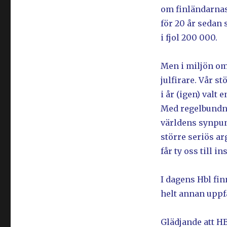
om finländarnas
för 20 år sedan 
i fjol 200 000.
Men i miljön om
julfirare. Vår s
i år (igen) valt 
Med regelbundna
världens synpun
större seriös ar
får ty oss till 
I dagens Hbl fi
helt annan uppfa
Glädjande att H